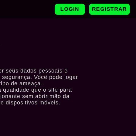
LOGIN
REGISTRAR
o
er seus dados pessoais e
a segurança. Você pode jogar
tipo de ameaça.
 qualidade que o site para
cionante sem abrir mão da
e dispositivos móveis.