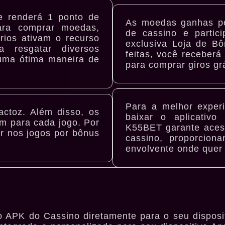
e renderá 1 ponto de
As moedas ganhas po
ara comprar moedas,
de cassino e parti
ários ativam o recurso
exclusiva Loja de B
 resgatar diversos
feitas, você recebe
 uma ótima maneira de
para comprar giros gr
Para a melhor experi
ctoz. Além disso, os
baixar o aplicativo
am para cada jogo. Por
K55BET garante acess
r nos jogos por bônus
cassino, proporcion
envolvente onde quer 
 APK do Cassino diretamente para o seu disposit